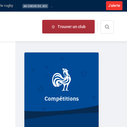
 le rugby
J'alerte
Compétitions fédérales : Tout savoir sur la sai
AU COEUR DU JEU
Trouver un club
Compétitions