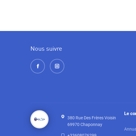
Nous suivre
Le co
380 Rue Des Frères Voisin
69970
Chaponnay
Annuai
+33608076299