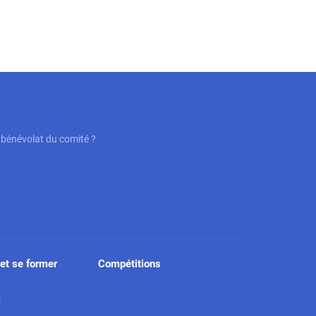
n bénévolat du comité ?
et se former
Compétitions
s