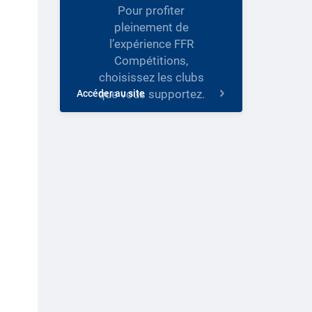
Pour profiter
pleinement de
l’expérience FFR
Compétitions,
choisissez les clubs
que vous supportez.
Accéder au site