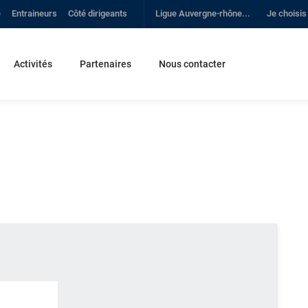
e
Entraineurs
Côté dirigeants
Ligue Auvergne-rhône...
Je choisis
Activités
Partenaires
Nous contacter